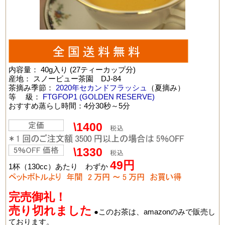
内容量： 40g入り (27ティーカップ分)
産地： スノービュー茶園 DJ-84
茶摘み季節：
2020年セカンドフラッシュ
（夏摘み）
等 級：
FTGFOP1 (GOLDEN RESERVE)
おすすめ蒸らし時間：4分30秒～5分
\1400
\1330
49
円
1杯（130cc）あたり わずか
完売御礼！
売り切れました
●このお茶は、amazonのみで販売し
ております。