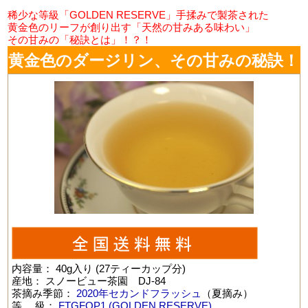
稀少な等級「GOLDEN RESERVE」手揉みで製茶された
黄金色のリーフが創り出す「天然の甘みある味わい」
その甘みの「秘訣とは」！？！
黄金色のダージリン、その甘みの秘訣！
内容量： 40g入り (27ティーカップ分)
産地： スノービュー茶園 DJ-84
茶摘み季節：
2020年セカンドフラッシュ
（夏摘み）
等 級：
FTGFOP1 (GOLDEN RESERVE)