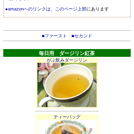
●amazonへのリンクは、このページ上部
にあります
■ファースト
■セカンド
毎日用 ダージリン紅茶
がぶ飲みダージリン
ティーバッグ