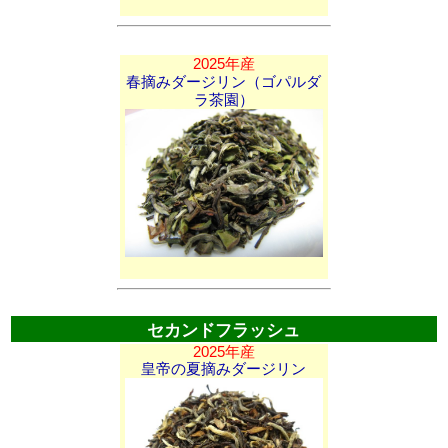
2025年産
春摘みダージリン（ゴパルダ
ラ茶園）
セカンドフラッシュ
2025年産
皇帝の夏摘みダージリン