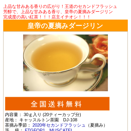
上品な甘みある香りの広がり！王道のセカンドフラッシュ
芳醇で、上品な甘みある香り、皇帝の夏摘みダージリン
完成度の高い紅茶！！！店主イチオシ！！！
皇帝の夏摘みダージリン
内容量： 30ｇ入り (20ティーカップ分)
産地： キャッスルトン茶園 DJ-108
茶摘み季節：
2020年セカンドフラッシュ
（夏摘み）
等 級：
FTGFOP1 MUSCATEL