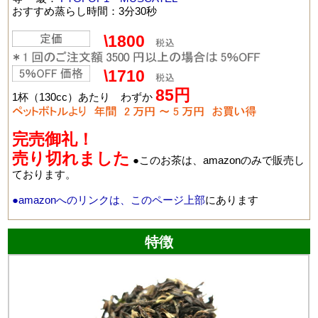
おすすめ蒸らし時間：3分30秒
\1800
\1710
85
円
1杯（130cc）あたり わずか
完売御礼！
売り切れました
●このお茶は、amazonのみで販売し
ております。
●amazonへのリンクは、このページ上部
にあります
特徴