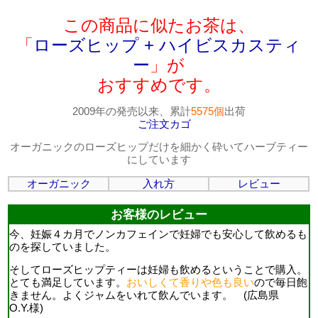
この商品に似たお茶は、
「
ローズヒップ + ハイビスカスティ
ー
」が
おすすめです。
2009年の発売以来、累計
5575個
出荷
ご注文カゴ
オーガニックのローズヒップだけを細かく砕いてハーブティー
にしています
オーガニック
入れ方
レビュー
お客様のレビュー
今、妊娠４カ月でノンカフェインで妊婦でも安心して飲めるも
のを探していました。
そしてローズヒップティーは妊婦も飲めるということで購入。
とても満足しています。
おいしくて香りや色も良い
ので毎日飽
きません。よくジャムをいれて飲んでいます。 (広島県
O.Y.様)