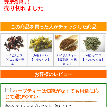
完売御礼！
売り切れました
この商品を買った人がチェックした商品
ハイビスカス
カモミール
ルイボスティー
レモングラス
【クエン酸が豊
【リラックス】
【最高級 有機
【リフレッシュ】
富】
100％】
お客様のレビュー
ハーブティーは知識がなくても用途に応
じて選びやすい
妻へのクリスマスプレゼントに贈りました。