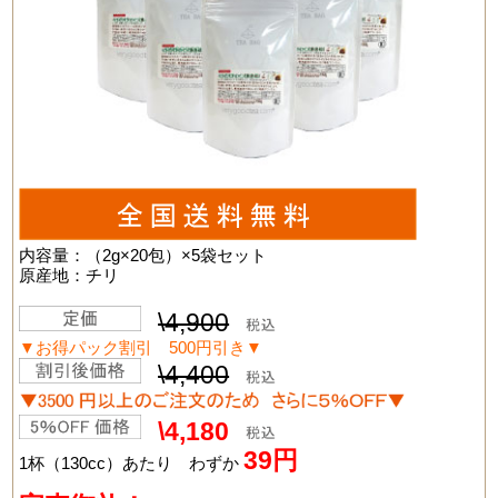
内容量：（2g×20包）×5袋セット
原産地：チリ
\4,900
▼お得パック割引 500円引き▼
\4,400
\4,180
39円
1杯（130cc）あたり わずか