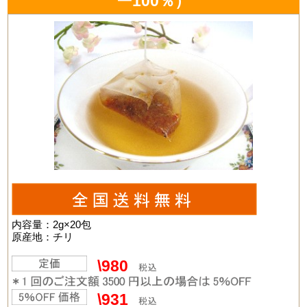
ー100％）
内容量：2g×20包
原産地：チリ
\980
\931