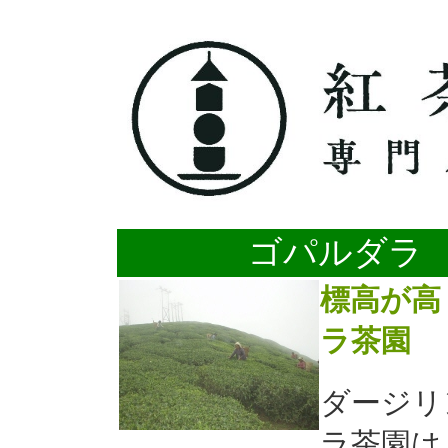
ゴパルダラ
標高が高
ラ茶園
ダージリ
ラ茶園は