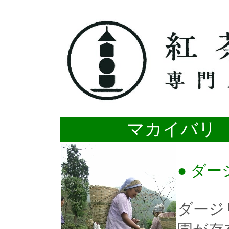
マカイバリ
● ダ
ダージ