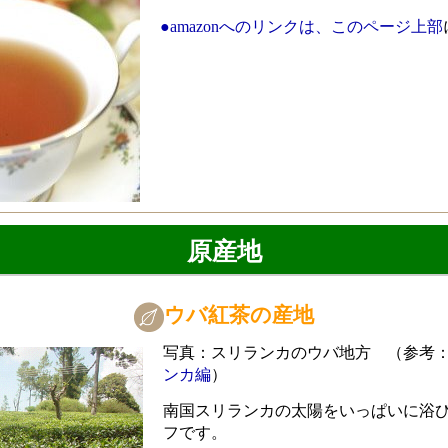
●amazonへのリンクは、このページ上部
原産地
ウバ紅茶の産地
写真：スリランカのウバ地方 （参考
ンカ編
）
南国スリランカの太陽をいっぱいに浴
フです。