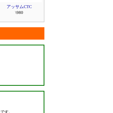
アッサムCTC
\980
！です。