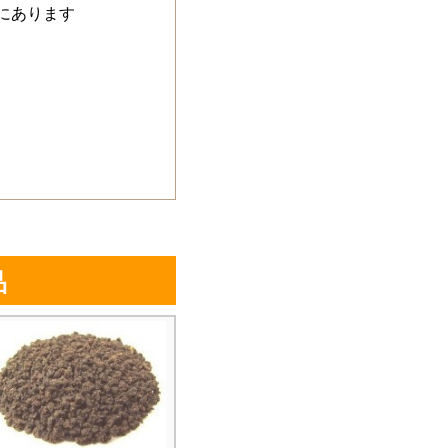
にあります
品