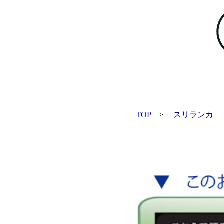
TOP
>
スリランカ