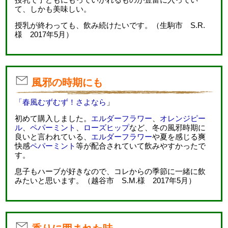
て、しかも美味しい。
授乳が終わっても、飲み続けたいです。（生駒市 S.R.
様 2017年5月）
風邪の時期にも
「春風むずむず！さよなら
」
初めて購入しました。
エルダーフラワー
、
オレンジピー
ル
、
ペパーミント
、
ローズヒップ
など、冬の風邪時期に
良いと言われている、
エルダーフラワー
や夏を感じる爽
快感
ペパーミント
等が配合されていて飲みやすかったで
す。
息子もハーブが好きなので、コレからの季節に一緒に飲
みたいと思います。（越谷市 S.M.様 2017年5月）