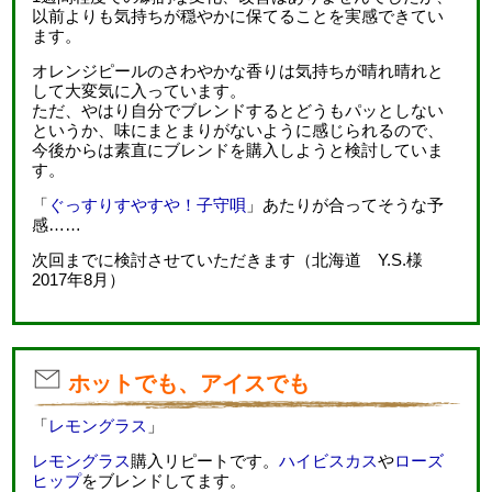
以前よりも気持ちが穏やかに保てることを実感できてい
ます。
オレンジピールのさわやかな香りは気持ちが晴れ晴れと
して大変気に入っています。
ただ、やはり自分でブレンドするとどうもパッとしない
というか、味にまとまりがないように感じられるので、
今後からは素直にブレンドを購入しようと検討していま
す。
「
ぐっすりすやすや！子守唄
」あたりが合ってそうな予
感……
次回までに検討させていただきます（北海道 Y.S.様
2017年8月）
ホットでも、アイスでも
「
レモングラス
」
レモングラス
購入リピートです。
ハイビスカス
や
ローズ
ヒップ
をブレンドしてます。