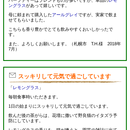
ハーブティーはブレンドものが多いですが、単品の
レモ
ングラス
があって嬉しいです。
母に頼まれて購入した
アールグレイ
ですが、実家で飲ま
せてもらいました。
こちらも香り豊かでとても飲みやすくおいしかったで
す。
また、よろしくお願いします。（札幌市 T.H.様 2018年
7月）
スッキリして元気で過ごしています
「
レモングラス
」
毎朝食事時いただきます。
1日の始まりにスッキリして元気で過ごしています。
飲んだ後の茶がらは、花壇に撒いて野良猫のイタズラ予
防にしています。
レモングラスの香りを、猫が嫌うと、園芸の雑誌に出て