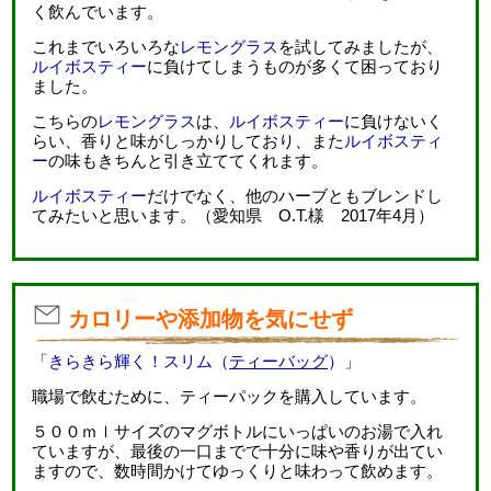
く飲んでいます。
これまでいろいろな
レモングラス
を試してみましたが、
ルイボスティー
に負けてしまうものが多くて困っており
ました。
こちらの
レモングラス
は、
ルイボスティー
に負けないく
らい、香りと味がしっかりしており、また
ルイボスティ
ー
の味もきちんと引き立ててくれます。
ルイボスティー
だけでなく、他のハーブともブレンドし
てみたいと思います。（愛知県 O.T.様 2017年4月）
カロリーや添加物を気にせず
「きらきら輝く！スリム（
ティーバッグ
）
」
職場で飲むために、ティーパックを購入しています。
５００ｍｌサイズのマグボトルにいっぱいのお湯で入れ
ていますが、最後の一口までで十分に味や香りが出てい
ますので、数時間かけてゆっくりと味わって飲めます。