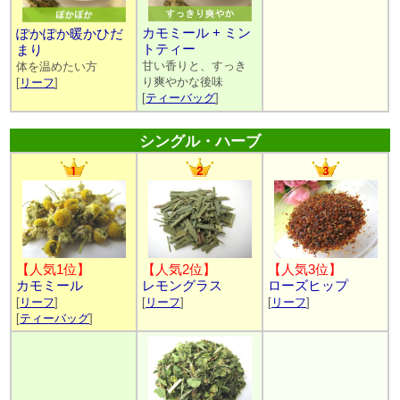
カモミール + ミン
ぽかぽか暖かひだ
トティー
まり
甘い香りと、すっき
体を温めたい方
り爽やかな後味
[
リーフ
]
[
ティーバッグ
]
シングル・ハーブ
【人気1位】
【人気2位】
【人気3位】
カモミール
レモングラス
ローズヒップ
[
リーフ
]
[
リーフ
]
[
リーフ
]
[
ティーバッグ
]