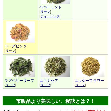
ペパーミント
[
リーフ
]
[
ティーバッグ
]
ローズピンク
[
リーフ
]
ラズベリーリーフ
エキナセア
エルダーフラワー
[
リーフ
]
[
リーフ
]
[
リーフ
]
市販品より美味しい、秘訣とは？！