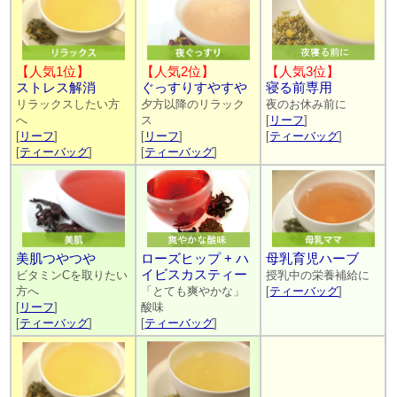
【人気1位】
【人気2位】
【人気3位】
ストレス解消
ぐっすりすやすや
寝る前専用
リラックスしたい方
夕方以降のリラック
夜のお休み前に
へ
ス
[
リーフ
]
[
リーフ
]
[
リーフ
]
[
ティーバッグ
]
[
ティーバッグ
]
[
ティーバッグ
]
ローズヒップ + ハ
美肌つやつや
母乳育児ハーブ
イビスカスティー
ビタミンCを取りたい
授乳中の栄養補給に
「とても爽やかな」
方へ
[
ティーバッグ
]
酸味
[
リーフ
]
[
ティーバッグ
]
[
ティーバッグ
]